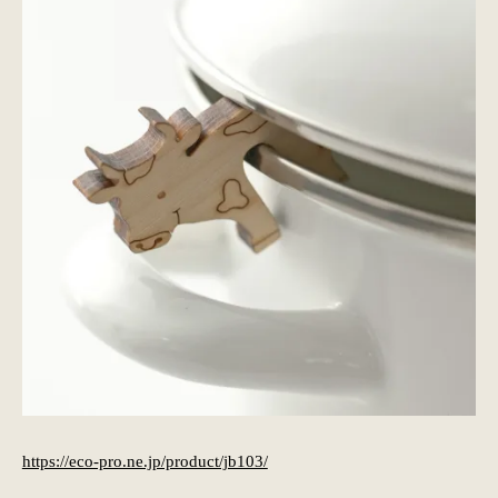
https://eco-pro.ne.jp/product/jb103/