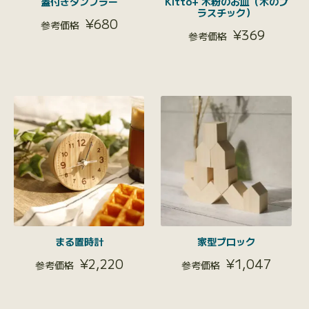
蓋付きタンブラー
Kitto+ 木粉のお皿（木のプ
ラスチック）
¥
680
¥
369
まる置時計
家型ブロック
¥
2,220
¥
1,047