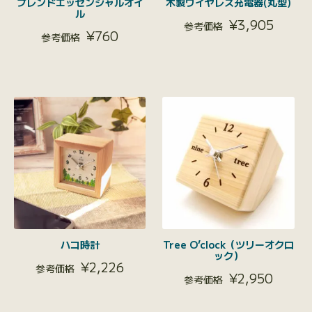
ブレンドエッセンシャルオイ
木製ワイヤレス充電器(丸型)
ル
¥
3,905
¥
760
ハコ時計
Tree O’clock（ツリーオクロ
ック）
¥
2,226
¥
2,950