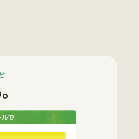
ど
い。
ールで