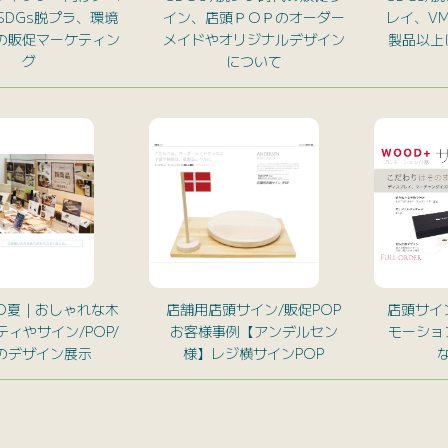
SDGs脱プラ、環境
イン、店頭ＰＯＰのオーダー
レイ、V
の販促マーケティン
メイドやオリジナルデザイン
製品以上
グ
について
PO夏｜おしゃれな木
店舗用店頭サイン/販促POP
店頭サイ
ィやサイン/POP/
お客様事例【アンデルセン
モーショ
のデザイン展示
様】レジ横サインPOP