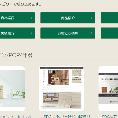
テゴリーで絞り込めます。
森林業界
商品紹介
実績紹介
お役立ち情報
ン/POP/什器
シャンプー向けノベ
SDGｓ/脱プラ時代の販促サ
SDGs/