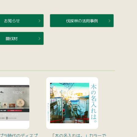
お知らせ
伐採林の活用事例
間伐材
脱プラ時代のディスプ
「木の名入れは。」カラーで