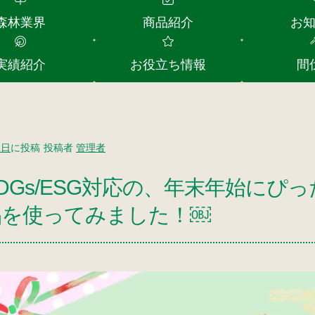
森林業界
商品紹介
お
実績紹介
お役立ち情報
間
2日
に投稿
投稿者
管理者
DGs/ESG対応の、年末年始に
品を使ってみました！￼