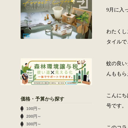
9月に入
わたくし
タイルで
蚊の良い
んももら
こんにち
価格・予算から探す
号です。
100円～
200円～
300円～
このコラ