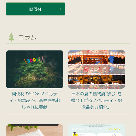
間伐材
コラム
間伐材のSDGsノベルテ
日本の夏の風物詩”祭り”を
ィ・記念品で、森も海もお
盛り上げるノベルティ・記
しゃれに貢献
念品をご紹介。