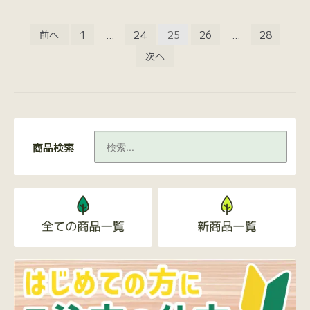
投
前へ
1
…
24
25
26
…
28
稿
次ヘ
ナ
ビ
ゲ
ー
商品検索
シ
ョ
ン